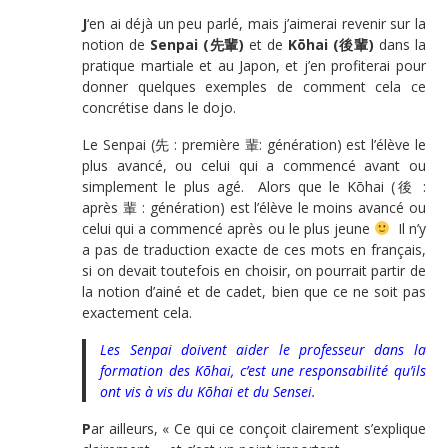
J
‘en ai déjà un peu parlé, mais j’aimerai revenir sur la
notion de
Senpai (先輩)
et de
Kōhai (後輩)
dans la
pratique martiale et au Japon, et j’en profiterai pour
donner quelques exemples de comment cela ce
concrétise dans le dojo.
Le Senpai (先 : première 輩: génération) est l’élève le
plus avancé, ou celui qui a commencé avant ou
simplement le plus agé. Alors que le Kōhai (後 :
après 輩 : génération) est l’élève le moins avancé ou
celui qui a commencé après ou le plus jeune
Il n’y
a pas de traduction exacte de ces mots en français,
si on devait toutefois en choisir, on pourrait partir de
la notion d’ainé et de cadet, bien que ce ne soit pas
exactement cela.
Les Senpai doivent aider le professeur dans la
formation des Kōhai, c’est une responsabilité qu’ils
ont vis à vis du Kōhai et du Sensei.
P
ar ailleurs, « Ce qui ce conçoit clairement s’explique