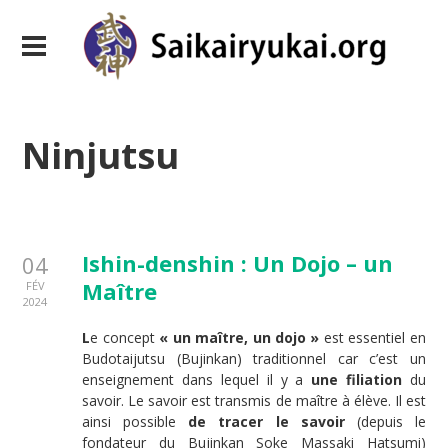
Ninjutsu
Ishin-denshin : Un Dojo – un
04
Maître
FÉV
2024
L
e concept
« un maître, un dojo »
est essentiel en
Budotaijutsu (Bujinkan) traditionnel car c’est un
enseignement dans lequel il y a
une filiation
du
savoir. Le savoir est transmis de maître à élève. Il est
ainsi possible
de tracer le savoir
(depuis le
fondateur du Bujinkan Soke Massaki Hatsumi)