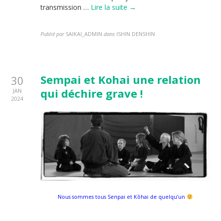
transmission …
Lire la suite →
Publié par
SAIKAI_ADMIN
dans
ISHIN DENSHIN
Sempai et Kohai une relation
30
qui déchire grave !
JAN
2024
Nous sommes tous Senpai et Kōhai de quelqu’un