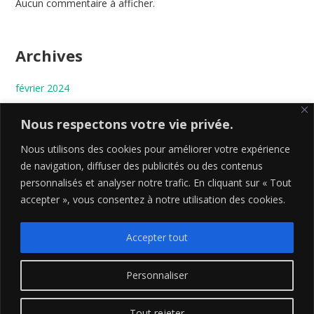
Aucun commentaire à afficher.
Archives
février 2024
janvier 2024
Nous respectons votre vie privée.
Nous utilisons des cookies pour améliorer votre expérience
Categories
de navigation, diffuser des publicités ou des contenus
personnalisés et analyser notre trafic. En cliquant sur « Tout
Ishin Denshin
accepter », vous consentez à notre utilisation des cookies.
Ryu Ha Videos
Saikairyukan
Accepter tout
Uncategorized
Personnaliser
© 2026 . Bento theme by Satori
Tout rejeter